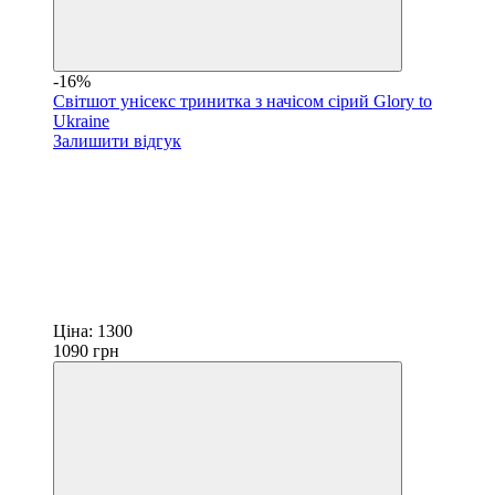
-16%
Світшот унісекс тринитка з начісом сірий Glory to
Ukraine
Залишити відгук
Ціна:
1300
1090
грн