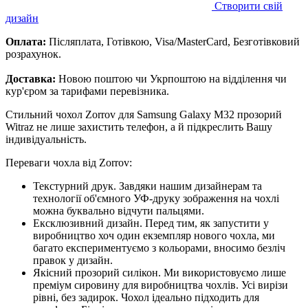
Створити свій
дизайн
Оплата:
Післяплата, Готівкою, Visa/MasterCard, Безготівковий
розрахунок.
Доставка:
Новою поштою чи Укрпоштою на відділення чи
кур'єром за тарифами перевізника.
Стильний чохол Zorrov для Samsung Galaxy M32 прозорий
Witraz не лише захистить телефон, а й підкреслить Вашу
індивідуальність.
Переваги чохла від Zorrov:
Текстурний друк. Завдяки нашим дизайнерам та
технології об'ємного УФ-друку зображення на чохлі
можна буквально відчути пальцями.
Ексклюзивний дизайн. Перед тим, як запустити у
виробництво хоч один екземпляр нового чохла, ми
багато експериментуємо з кольорами, вносимо безліч
правок у дизайн.
Якісний прозорий силікон. Ми використовуємо лише
преміум сировину для виробництва чохлів. Усі вирізи
рівні, без задирок. Чохол ідеально підходить для