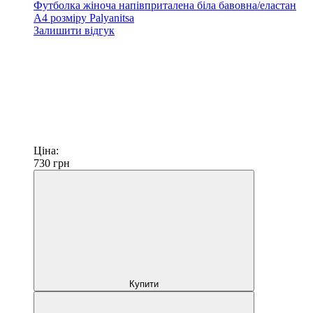
Футболка жіноча напівприталена біла бавовна/еластан
А4 розміру Palyanitsa
Залишити відгук
Ціна:
730
грн
Купити