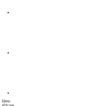
Ціна:
419
грн