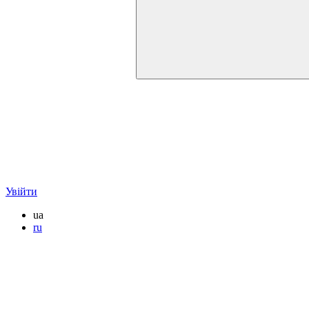
Увійти
ua
ru