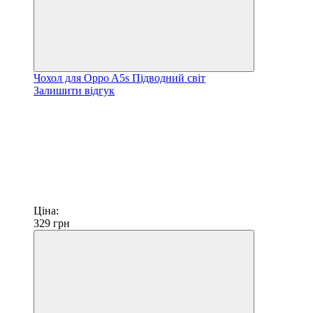
Чохол для Oppo A5s Підводний світ
Залишити відгук
Ціна:
329
грн