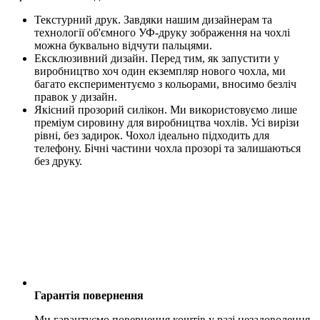
Текстурний друк. Завдяки нашим дизайнерам та
технології об'ємного УФ-друку зображення на чохлі
можна буквально відчути пальцями.
Ексклюзивний дизайн. Перед тим, як запустити у
виробництво хоч один екземпляр нового чохла, ми
багато експериментуємо з кольорами, вносимо безліч
правок у дизайн.
Якісний прозорий силікон. Ми використовуємо лише
преміум сировину для виробництва чохлів. Усі вирізи
рівні, без задирок. Чохол ідеально підходить для
телефону. Бічні частини чохла прозорі та залишаються
без друку.
Гарантія повернення
Ми гарантуємо повернення коштів у разі незадоволення