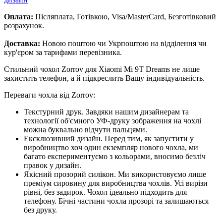
Оплата:
Післяплата, Готівкою, Visa/MasterCard, Безготівковий
розрахунок.
Доставка:
Новою поштою чи Укрпоштою на відділення чи
кур'єром за тарифами перевізника.
Стильний чохол Zorrov для Xiaomi Mi 9T Dreams не лише
захистить телефон, а й підкреслить Вашу індивідуальність.
Переваги чохла від Zorrov:
Текстурний друк. Завдяки нашим дизайнерам та
технології об'ємного УФ-друку зображення на чохлі
можна буквально відчути пальцями.
Ексклюзивний дизайн. Перед тим, як запустити у
виробництво хоч один екземпляр нового чохла, ми
багато експериментуємо з кольорами, вносимо безліч
правок у дизайн.
Якісний прозорий силікон. Ми використовуємо лише
преміум сировину для виробництва чохлів. Усі вирізи
рівні, без задирок. Чохол ідеально підходить для
телефону. Бічні частини чохла прозорі та залишаються
без друку.