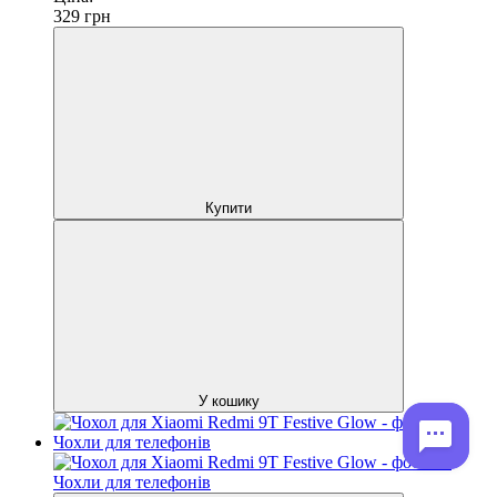
329
грн
Купити
У кошику