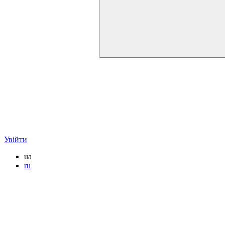
Увійти
ua
ru