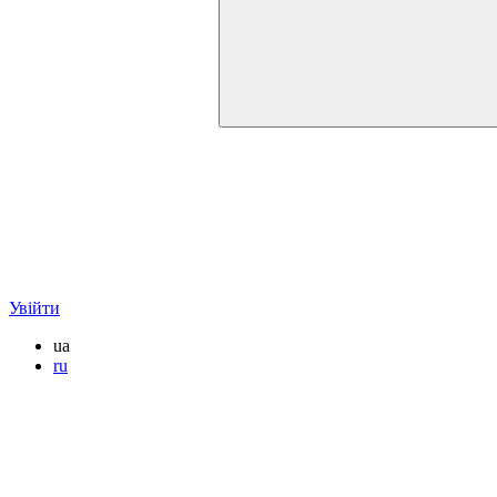
Увійти
ua
ru