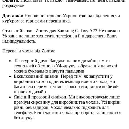
Оплата:
Післяплата, Готівкою, Visa/MasterCard, Безготівковий
розрахунок.
Доставка:
Новою поштою чи Укрпоштою на відділення чи
кур'єром за тарифами перевізника.
Стильний чохол Zorrov для Samsung Galaxy A72 Незалежна
Україна не лише захистить телефон, а й підкреслить Вашу
індивідуальність.
Переваги чохла від Zorrov:
Текстурний друк. Завдяки нашим дизайнерам та
технології об'ємного УФ-друку зображення на чохлі
можна буквально відчути пальцями.
Ексклюзивний дизайн. Перед тим, як запустити у
виробництво хоч один екземпляр нового чохла, ми
багато експериментуємо з кольорами, вносимо безліч
правок у дизайн.
Якісний прозорий силікон. Ми використовуємо лише
преміум сировину для виробництва чохлів. Усі вирізи
рівні, без задирок. Чохол ідеально підходить для
телефону. Бічні частини чохла прозорі та залишаються
без друку.