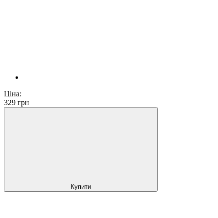
Ціна:
329
грн
Купити