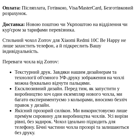
Оплата:
Післяплата, Готівкою, Visa/MasterCard, Безготівковий
розрахунок.
Доставка:
Новою поштою чи Укрпоштою на відділення чи
кур'єром за тарифами перевізника.
Стильний чохол Zorrov для Xiaomi Redmi 10C Be Happy не
лише захистить телефон, а й підкреслить Вашу
індивідуальність.
Переваги чохла від Zorrov:
Текстурний друк. Завдяки нашим дизайнерам та
технології об'ємного УФ-друку зображення на чохлі
можна буквально відчути пальцями.
Ексклюзивний дизайн. Перед тим, як запустити у
виробництво хоч один екземпляр нового чохла, ми
багато експериментуємо з кольорами, вносимо безліч
правок у дизайн.
Якісний прозорий силікон. Ми використовуємо лише
преміум сировину для виробництва чохлів. Усі вирізи
рівні, без задирок. Чохол ідеально підходить для
телефону. Бічні частини чохла прозорі та залишаються
без друку.