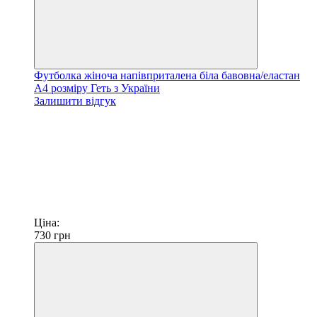
Футболка жіноча напівприталена біла бавовна/еластан
А4 розміру Геть з України
Залишити відгук
Ціна:
730
грн