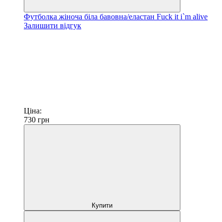
Футболка жіноча біла бавовна/еластан Fuck it i`m alive
Залишити відгук
Ціна:
730
грн
Купити