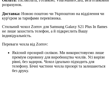
Оплата:
Післяплата, Готівкою, Visa/MasterCard, Безготівковий
розрахунок.
Доставка:
Новою поштою чи Укрпоштою на відділення чи
кур'єром за тарифами перевізника.
Стильний чохол Zorrov для Samsung Galaxy S21 Plus In flames
не лише захистить телефон, а й підкреслить Вашу
індивідуальність.
Переваги чохла від Zorrov:
Якісний прозорий силікон. Ми використовуємо лише
преміум сировину для виробництва чохлів. Усі вирізи
рівні, без задирок. Чохол ідеально підходить для
телефону. Бічні частини чохла прозорі та залишаються
без друку.