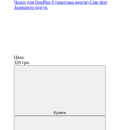
Чохол для OnePlus 9 (азіатська версія) Сute deer
Залишити відгук
Ціна:
329
грн
Купити