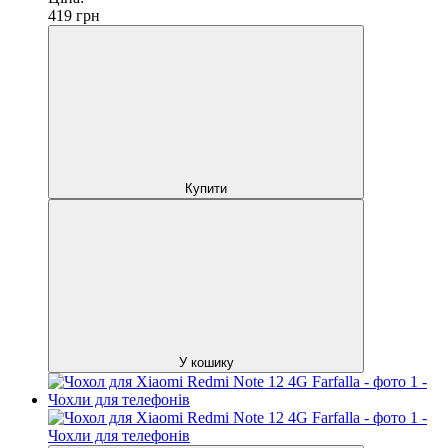
419
грн
Купити
У кошику