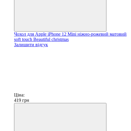
Чохол для Apple iPhone 12 Mini ніжно-рожевий матовий
soft touch Beautiful christmas
Залишити відгук
Ціна:
419
грн