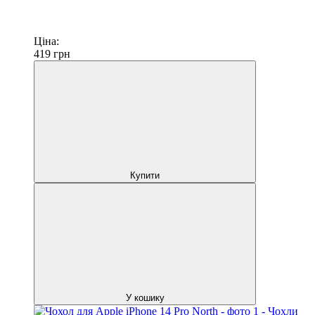
Ціна:
419
грн
Купити
У кошику