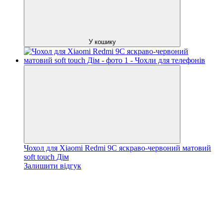
У кошику
Чохол для Xiaomi Redmi 9C яскраво-червоний матовий
soft touch Дім
Залишити відгук