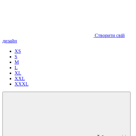
Створити свій
дизайн
XS
S
M
L
XL
XXL
XXXL