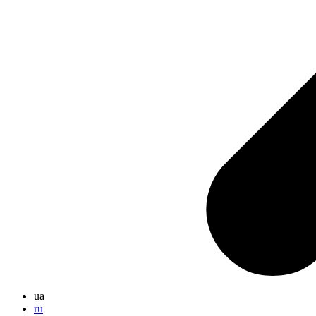
ua
ru