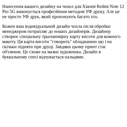
Нанесення вашого дизайну на чохол для Xiaomi Redmi Note 12
Pro 5G виконується професійним методом УФ друку. Але це
не просто УФ друк, який пропонують багато хто.
Кожен ваш індивідуальний дизайн чохла після обробки
менеджером потрапляє до ноших дизайнерів. Дизайнер
створює спеціальну трьохвимірну карту висоти для кожного
макету. Ця карта висоти "говорить" обладнанню що і на
скільки підняти при друці. Завдяки цьому принт стає
об'ємним. Це схоже на мазки художника. Дизайн в
буквальному сенсі відчувається пальцями.