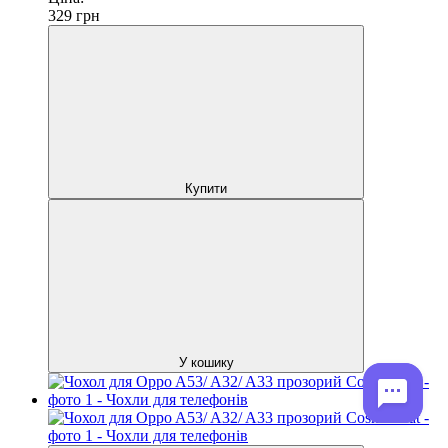
329
грн
Купити
У кошику