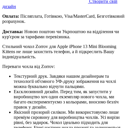
Створити свій
дизайн
Оплата:
Післяплата, Готівкою, Visa/MasterCard, Безготівковий
розрахунок.
Доставка:
Новою поштою чи Укрпоштою на відділення чи
кур'єром за тарифами перевізника.
Стильний чохол Zorrov для Apple iPhone 13 Mini Blooming
Kittens не лише захистить телефон, а й підкреслить Вашу
індивідуальність.
Переваги чохла від Zorrov:
Текстурний друк. Завдяки нашим дизайнерам та
технології об'ємного УФ-друку зображення на чохлі
можна буквально відчути пальцями.
Ексклюзивний дизайн. Перед тим, як запустити у
виробництво хоч один екземпляр нового чохла, ми
багато експериментуємо з кольорами, вносимо безліч
правок у дизайн.
Якісний прозорий силікон. Ми використовуємо лише
преміум сировину для виробництва чохлів. Усі вирізи
рівні, без задирок. Чохол ідеально підходить для
телефону. Бічні частини чохла прозорі та залишаються