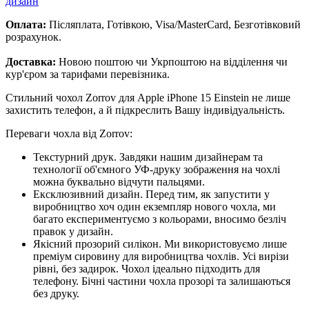
дизайн
Оплата:
Післяплата, Готівкою, Visa/MasterCard, Безготівковий
розрахунок.
Доставка:
Новою поштою чи Укрпоштою на відділення чи
кур'єром за тарифами перевізника.
Стильний чохол Zorrov для Apple iPhone 15 Einstein не лише
захистить телефон, а й підкреслить Вашу індивідуальність.
Переваги чохла від Zorrov:
Текстурний друк. Завдяки нашим дизайнерам та
технології об'ємного УФ-друку зображення на чохлі
можна буквально відчути пальцями.
Ексклюзивний дизайн. Перед тим, як запустити у
виробництво хоч один екземпляр нового чохла, ми
багато експериментуємо з кольорами, вносимо безліч
правок у дизайн.
Якісний прозорий силікон. Ми використовуємо лише
преміум сировину для виробництва чохлів. Усі вирізи
рівні, без задирок. Чохол ідеально підходить для
телефону. Бічні частини чохла прозорі та залишаються
без друку.