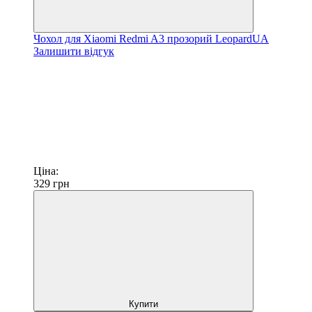
Чохол для Xiaomi Redmi A3 прозорий LeopardUA
Залишити відгук
Ціна:
329
грн
Купити