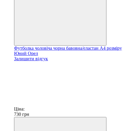
Футболка чоловіча чорна бавовна/еластан А4 розміру
Юний Орел
Залишити відгук
Ціна:
730
грн