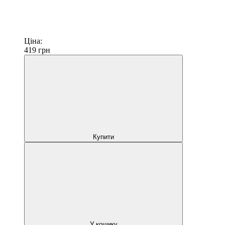
Ціна:
419
грн
Купити
У кошику