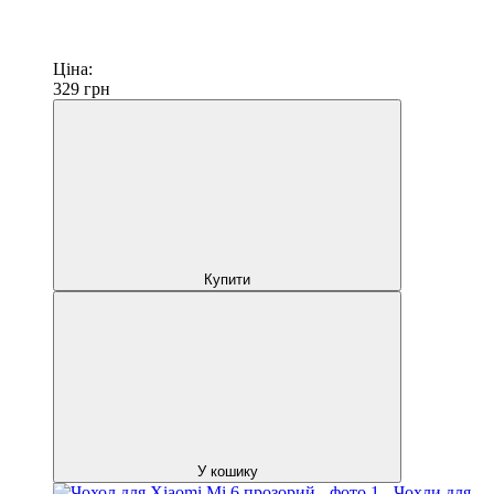
Ціна:
329
грн
Купити
У кошику