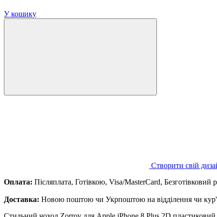
У кошику
Створити свій диза
Оплата:
Післяплата, Готівкою, Visa/MasterCard, Безготівковий 
Доставка:
Новою поштою чи Укрпоштою на відділення чи кур'є
Стильний чохол Zorrov для Apple iPhone 8 Plus 2D пластиковий 