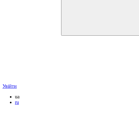
Увійти
ua
ru