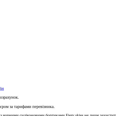
йн
розрахунок.
ром за тарифами перевізника.
з чорними силіконовими бортиками Fiery skies не лише захистить