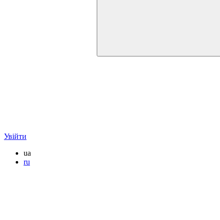
Увійти
ua
ru