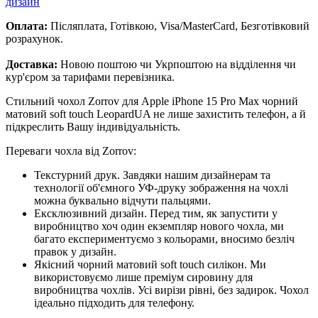
дизайн
Оплата:
Післяплата, Готівкою, Visa/MasterCard, Безготівковий
розрахунок.
Доставка:
Новою поштою чи Укрпоштою на відділення чи
кур'єром за тарифами перевізника.
Стильний чохол Zorrov для Apple iPhone 15 Pro Max чорний
матовий soft touch LeopardUA не лише захистить телефон, а й
підкреслить Вашу індивідуальність.
Переваги чохла від Zorrov:
Текстурний друк. Завдяки нашим дизайнерам та
технології об'ємного УФ-друку зображення на чохлі
можна буквально відчути пальцями.
Ексклюзивний дизайн. Перед тим, як запустити у
виробництво хоч один екземпляр нового чохла, ми
багато експериментуємо з кольорами, вносимо безліч
правок у дизайн.
Якісний чорний матовий soft touch силікон. Ми
використовуємо лише преміум сировину для
виробництва чохлів. Усі вирізи рівні, без задирок. Чохол
ідеально підходить для телефону.