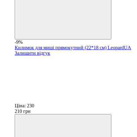
-9%
Килимок для миші прямокутний (22*18 cм) LeopardUA
Залишити відгук
Ціна:
230
210
грн