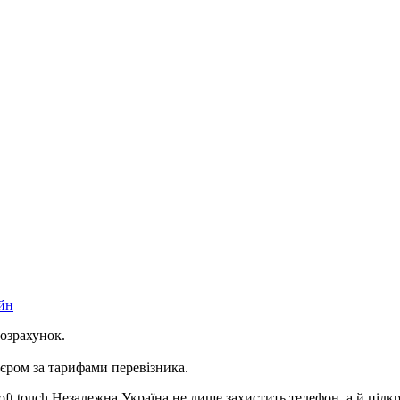
йн
розрахунок.
ром за тарифами перевізника.
ft touch Незалежна Україна не лише захистить телефон, а й підк