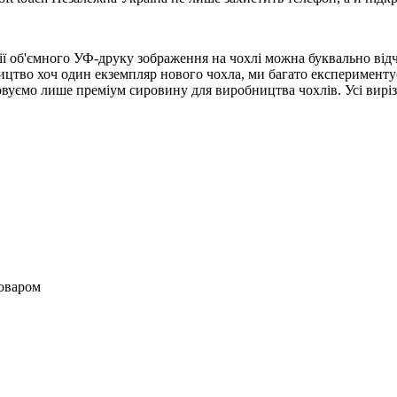
ї об'ємного УФ-друку зображення на чохлі можна буквально від
цтво хоч один екземпляр нового чохла, ми багато експериментує
вуємо лише преміум сировину для виробництва чохлів. Усі вирізи 
товаром