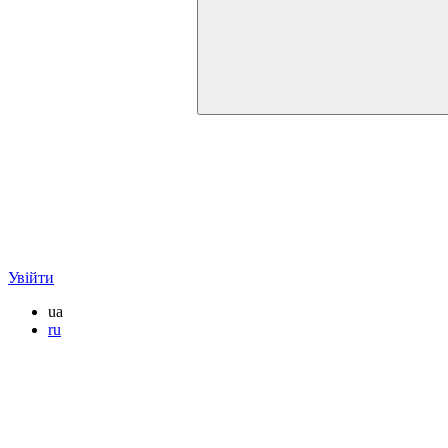
Увійти
ua
ru