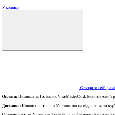
У кошику
Створити свій диза
Оплата:
Післяплата, Готівкою, Visa/MasterCard, Безготівковий 
Доставка:
Новою поштою чи Укрпоштою на відділення чи кур'є
Стильний чохол Zorrov для Apple iPhone 6/6S чорний матовий so