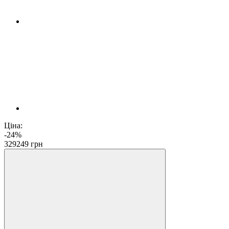
Ціна:
-24%
329
249
грн