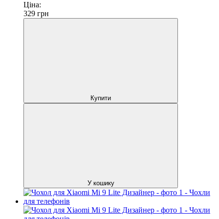
Ціна:
329
грн
Купити
У кошику