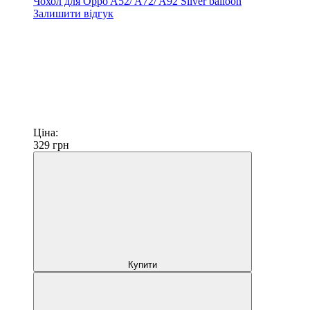
Чохол для Oppo A52/ A72/ A92 Silver balloon
Залишити відгук
Ціна:
329
грн
Купити