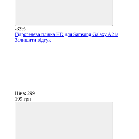
-33%
Гідрогелева плівка HD для Samsung Galaxy A21s
Залишити відгук
Ціна:
299
199
грн