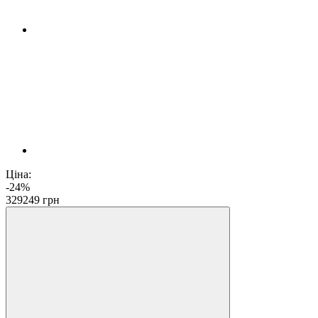
Ціна:
-24%
329
249
грн