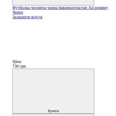
Футболка чоловіча чорна бавовна/еластан А4 розміру
Череп
Залишити відгук
Ціна:
730
грн
Купити