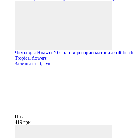
Чохол для Huawei Y6s напівпрозорий матовий soft touch
Tropical flowers
Залишити відгук
Ціна:
419
грн