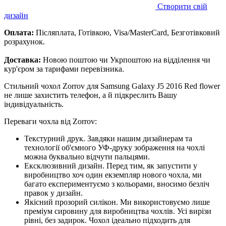
Створити свій
дизайн
Оплата:
Післяплата, Готівкою, Visa/MasterCard, Безготівковий
розрахунок.
Доставка:
Новою поштою чи Укрпоштою на відділення чи
кур'єром за тарифами перевізника.
Стильний чохол Zorrov для Samsung Galaxy J5 2016 Red flower
не лише захистить телефон, а й підкреслить Вашу
індивідуальність.
Переваги чохла від Zorrov:
Текстурний друк. Завдяки нашим дизайнерам та
технології об'ємного УФ-друку зображення на чохлі
можна буквально відчути пальцями.
Ексклюзивний дизайн. Перед тим, як запустити у
виробництво хоч один екземпляр нового чохла, ми
багато експериментуємо з кольорами, вносимо безліч
правок у дизайн.
Якісний прозорий силікон. Ми використовуємо лише
преміум сировину для виробництва чохлів. Усі вирізи
рівні, без задирок. Чохол ідеально підходить для