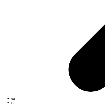
ua
ru