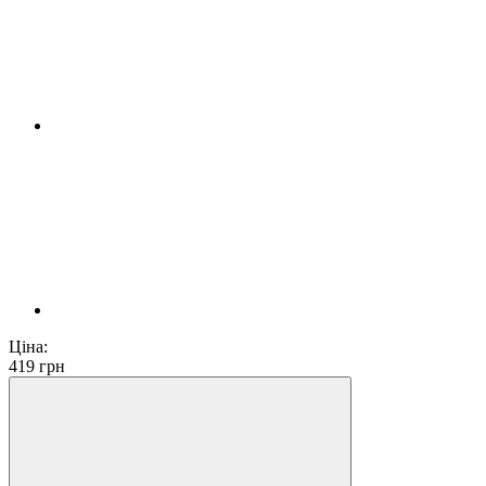
Ціна:
419
грн