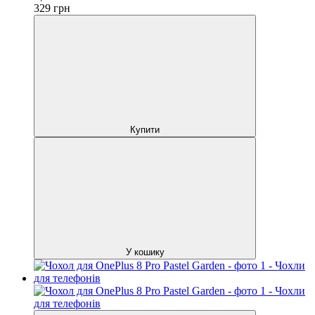
329
грн
Купити
У кошику