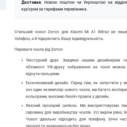
Доставка:
Новою поштою чи Укрпоштою на відділ
Приклад реалізованого дизайну на
Приклад реа
кур'єром за тарифами перевізника.
іншій моделі:
і
Стильний чохол Zorrov для Xiaomi Mi A1 Witraz не лише
телефон, а й підкреслить Вашу індивідуальність.
Переваги чохла від Zorrov:
Текстурний друк. Завдяки нашим дизайнерам та 
об'ємного УФ-друку зображення на чохлі можна
відчути пальцями.
Ексклюзивний дизайн. Перед тим, як запустити у 
хоч один екземпляр нового чохла, ми багато експер
кольорами, вносимо безліч правок у дизайн.
Якісний прозорий силікон. Ми використовуємо ли
сировину для виробництва чохлів. Усі вирізи рівні, б
Чохол ідеально підходить для телефону. Бічні ча
прозорі та залишаються без друку.