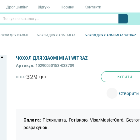
Дропшипінг
Відгуки
Новини
Контакти
ЧОХЛИ ДЛЯ XIAOMI
ЧОХЛИ ДЛЯ XIAOMI MI A1
ЧОХОЛ ДЛЯ XIAOMI MI A1 WITRAZ
ЧОХОЛ ДЛЯ XIAOMI MI A1 WITRAZ
Артикул:
10290050153-033709
329
грн
КУПИТИ
ЦІНА:
Створити 
Оплата:
Післяплата, Готівкою, Visa/MasterCard, Безго
розрахунок.