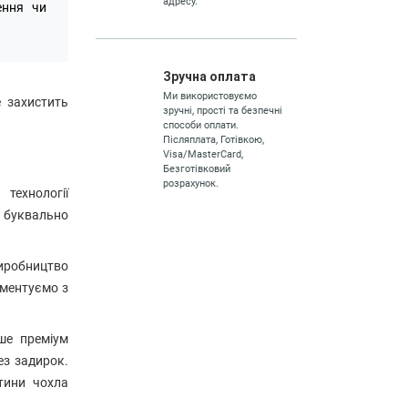
адресу.
ення чи
лізованого дизайну на
Приклад реалізованого дизайну на
ншій моделі:
іншій моделі:
Зручна оплата
Ми використовуємо
 захистить
зручні, прості та безпечні
способи оплати.
Післяплата, Готівкою,
Visa/MasterCard,
Безготівковий
розрахунок.
технології
 буквально
виробництво
иментуємо з
ше преміум
ез задирок.
стини чохла