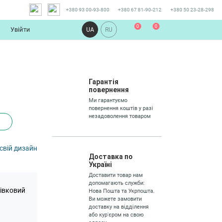
+380 93 00-93-800
+380 67 81-90-212
+380 50 23-28-298
0
0
Увійти
UA
RU
Гарантія
повернення
Ми гарантуємо
повернення коштів у разі
незадоволення товаром
свій дизайн
Доставка по
Україні
Доставити товар нам
допомагають служби:
тівковий
Нова Пошта та Укрпошта.
Ви можете замовити
доставку на відділення
або кур'єром на свою