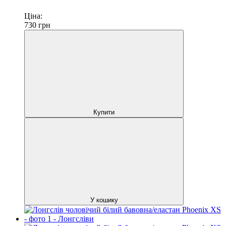
Ціна:
730
грн
Купити
У кошику