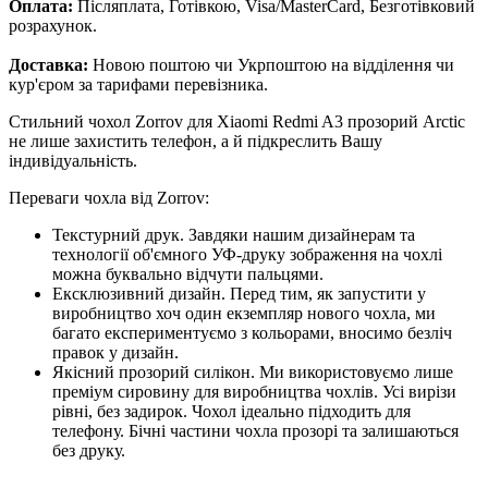
Оплата:
Післяплата, Готівкою, Visa/MasterCard, Безготівковий
розрахунок.
Доставка:
Новою поштою чи Укрпоштою на відділення чи
кур'єром за тарифами перевізника.
Стильний чохол Zorrov для Xiaomi Redmi A3 прозорий Arctic
не лише захистить телефон, а й підкреслить Вашу
індивідуальність.
Переваги чохла від Zorrov:
Текстурний друк. Завдяки нашим дизайнерам та
технології об'ємного УФ-друку зображення на чохлі
можна буквально відчути пальцями.
Ексклюзивний дизайн. Перед тим, як запустити у
виробництво хоч один екземпляр нового чохла, ми
багато експериментуємо з кольорами, вносимо безліч
правок у дизайн.
Якісний прозорий силікон. Ми використовуємо лише
преміум сировину для виробництва чохлів. Усі вирізи
рівні, без задирок. Чохол ідеально підходить для
телефону. Бічні частини чохла прозорі та залишаються
без друку.