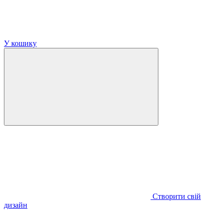
У кошику
Створити свій
дизайн