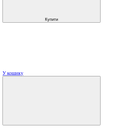
Купити
У кошику