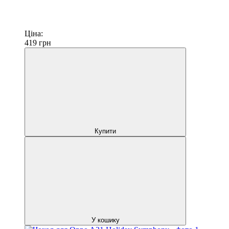
Ціна:
419
грн
Купити
У кошику