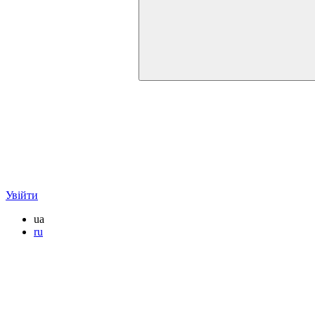
Увійти
ua
ru