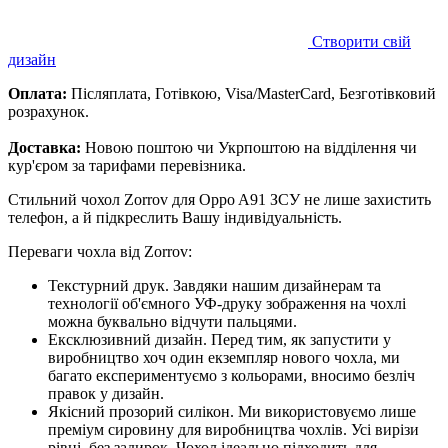
Створити свій
дизайн
Оплата:
Післяплата, Готівкою, Visa/MasterCard, Безготівковий
розрахунок.
Доставка:
Новою поштою чи Укрпоштою на відділення чи
кур'єром за тарифами перевізника.
Стильний чохол Zorrov для Oppo A91 ЗСУ не лише захистить
телефон, а й підкреслить Вашу індивідуальність.
Переваги чохла від Zorrov:
Текстурний друк. Завдяки нашим дизайнерам та
технології об'ємного УФ-друку зображення на чохлі
можна буквально відчути пальцями.
Ексклюзивний дизайн. Перед тим, як запустити у
виробництво хоч один екземпляр нового чохла, ми
багато експериментуємо з кольорами, вносимо безліч
правок у дизайн.
Якісний прозорий силікон. Ми використовуємо лише
преміум сировину для виробництва чохлів. Усі вирізи
рівні, без задирок. Чохол ідеально підходить для