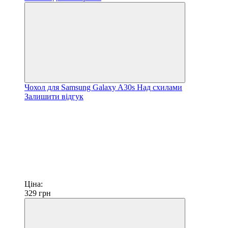
Чохол для Samsung Galaxy A30s Над схилами
Залишити відгук
Ціна:
329
грн