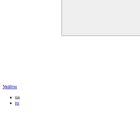
Увійти
ua
ru