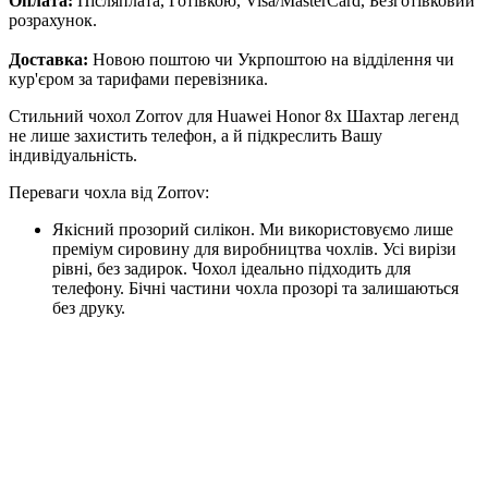
Оплата:
Післяплата, Готівкою, Visa/MasterCard, Безготівковий
розрахунок.
Доставка:
Новою поштою чи Укрпоштою на відділення чи
кур'єром за тарифами перевізника.
Стильний чохол Zorrov для Huawei Honor 8x Шахтар легенд
не лише захистить телефон, а й підкреслить Вашу
індивідуальність.
Переваги чохла від Zorrov:
Якісний прозорий силікон. Ми використовуємо лише
преміум сировину для виробництва чохлів. Усі вирізи
рівні, без задирок. Чохол ідеально підходить для
телефону. Бічні частини чохла прозорі та залишаються
без друку.