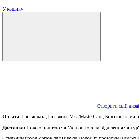
У кошику
Створити свій диза
Оплата:
Післяплата, Готівкою, Visa/MasterCard, Безготівковий 
Доставка:
Новою поштою чи Укрпоштою на відділення чи кур'є
Стильний чохол Zorrov для Huawei Honor 8x прозорий Шінджі Bl