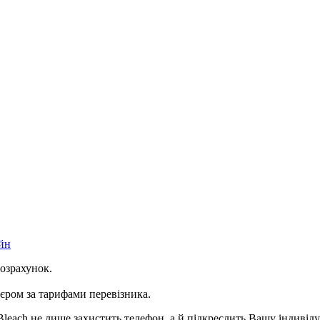
йн
розрахунок.
ром за тарифами перевізника.
each не лише захистить телефон, а й підкреслить Вашу індивіду