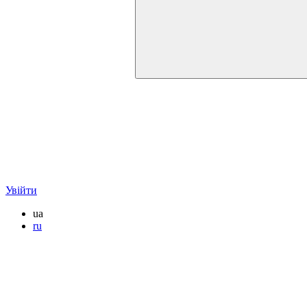
Увійти
ua
ru