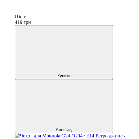
Ціна:
419
грн
Купити
У кошику