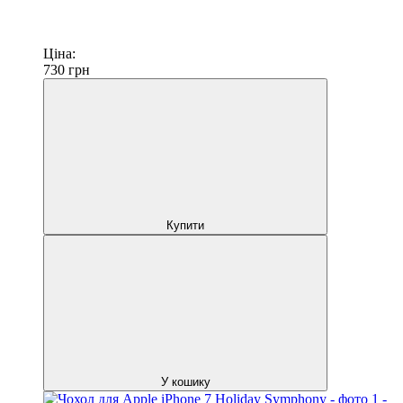
Ціна:
730
грн
Купити
У кошику