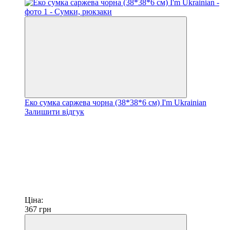
Еко сумка саржева чорна (38*38*6 см) I'm Ukrainian
Залишити відгук
Ціна:
367
грн