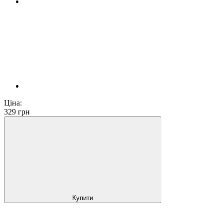
Ціна:
329
грн
Купити