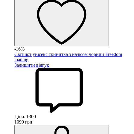
-16%
Світшот унісекс тринитка з начісом чорний Freedom
loading
Залишити відгук
Ціна:
1300
1090
грн