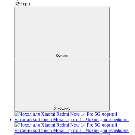
329
грн
Купити
У кошику