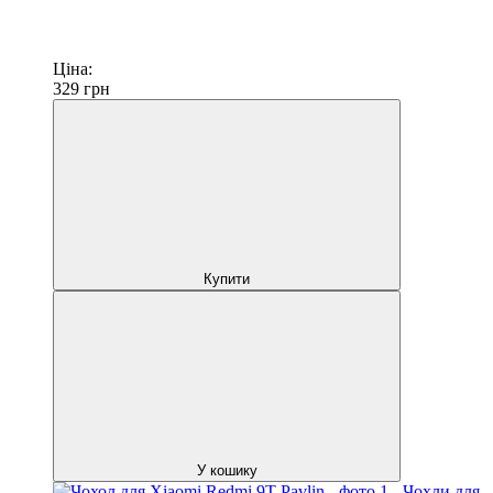
Ціна:
329
грн
Купити
У кошику