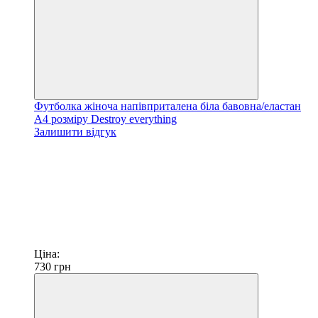
Футболка жіноча напівприталена біла бавовна/еластан
А4 розміру Destroy everything
Залишити відгук
Ціна:
730
грн