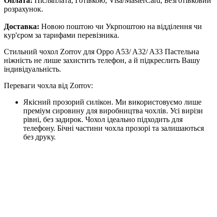
Оплата:
Післяплата, Готівкою, Visa/MasterCard, Безготівковий
розрахунок.
Доставка:
Новою поштою чи Укрпоштою на відділення чи
кур'єром за тарифами перевізника.
Стильний чохол Zorrov для Oppo A53/ A32/ A33 Пастельна
ніжність не лише захистить телефон, а й підкреслить Вашу
індивідуальність.
Переваги чохла від Zorrov:
Якісний прозорий силікон. Ми використовуємо лише
преміум сировину для виробництва чохлів. Усі вирізи
рівні, без задирок. Чохол ідеально підходить для
телефону. Бічні частини чохла прозорі та залишаються
без друку.