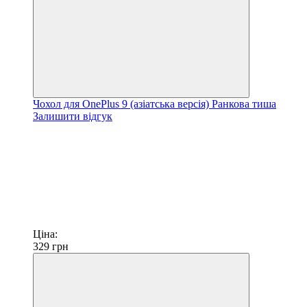
Чохол для OnePlus 9 (азіатська версія) Ранкова тиша
Залишити відгук
Ціна:
329
грн