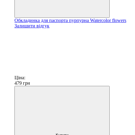
Обкладинка для паспорта пурпурна Watercolor flowers
Залишити відгук
Ціна:
479
грн